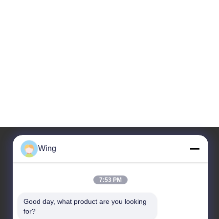
Wing
हमारा पता
7:53 PM
कंपनी का पता
वेई इंटरनेशनल बिल्डिंग, यिक्सियन रोड, डाली टाउन, नन्हाई जिला, फोशान सिटी
Good day, what product are you looking 
for?