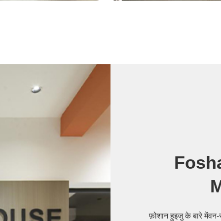
Fosha
M
फ़ोशान हुइजु के बारे मेंवन