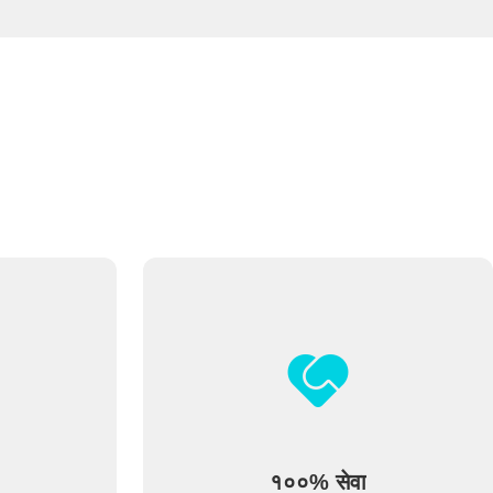
१००% सेवा