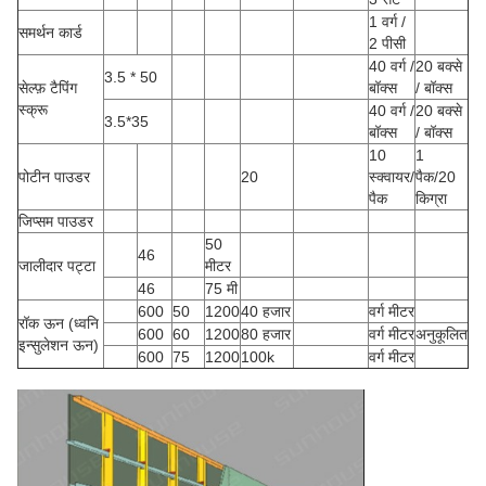
1 वर्ग /
समर्थन कार्ड
2 पीसी
40 वर्ग /
20 बक्से
3.5 * 50
सेल्फ़ टैपिंग
बॉक्स
/ बॉक्स
स्क्रू
40 वर्ग /
20 बक्से
3.5*35
बॉक्स
/ बॉक्स
10
1
पोटीन पाउडर
20
स्क्वायर/
पैक/20
पैक
किग्रा
जिप्सम पाउडर
50
46
जालीदार पट्टा
मीटर
46
75 मी
600
50
1200
40 हजार
वर्ग मीटर
रॉक ऊन (ध्वनि
600
60
1200
80 हजार
वर्ग मीटर
अनुकूलित
इन्सुलेशन ऊन)
600
75
1200
100k
वर्ग मीटर