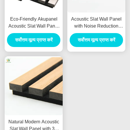
Eco-Friendly Akupanel
Acoustic Slat Wall Panel
Acoustic Slat Wall Panel
with Noise Reduction
with 550kg/m3 ~
Coefficient 1.1 More Than
880kg/m3 Density and
सर्वोत्तम मूल्य प्राप्त करें
5 Years Warranty and 3D
सर्वोत्तम मूल्य प्राप्त करें
21mm Thickness for
Model Design
Modern Living Room
Soundproofing
Natural Modern Acoustic
Slat Wall Panel with 3D