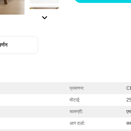
वर्णन
प्रमाणन:
C
मोटाई:
25
सामग्री:
एम
आग दर्ज़ा:
कक्