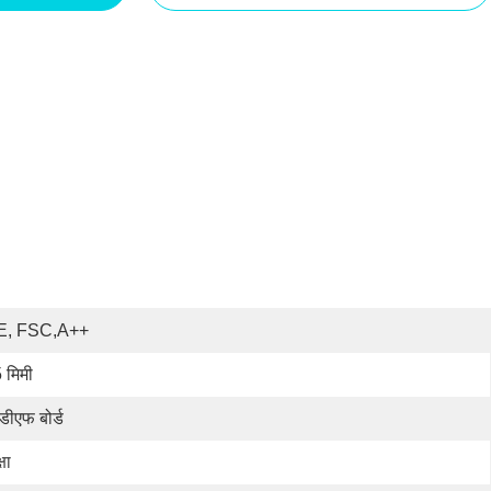
E, FSC,A++
 मिमी
डीएफ बोर्ड
षा