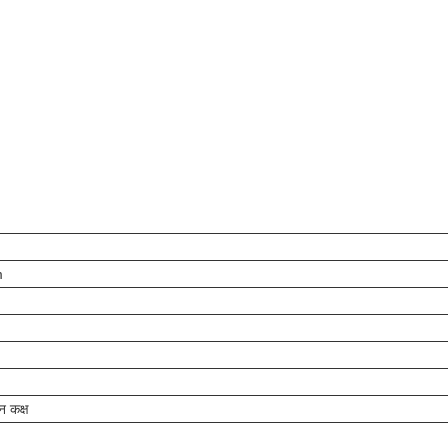
m
न कक्ष