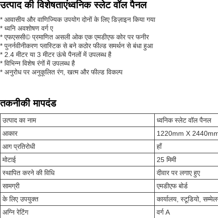
उत्पाद की विशेषताएं
ध्वनिक स्लेट वॉल पैनल
* आवासीय और वाणिज्यिक उपयोग दोनों के लिए डिज़ाइन किया गया
* ध्वनि अवशोषण वर्ग ए
* एफएससी© प्रमाणित असली ओक एक एमडीएफ कोर पर फनीर
* पुनर्नवीनीकरण प्लास्टिक से बने कठोर फील्ड समर्थन से बंधा हुआ
* 2.4 मीटर या 3 मीटर ऊंचे पैनलों में उपलब्ध है
* विभिन्न विशेष रंगों में उपलब्ध है
* अनुरोध पर अनुकूलित रंग, खत्म और फील्ड विकल्प
तकनीकी मापदंड
उत्पाद का नाम
ध्वनिक स्लेट वॉल पैनल
आकार
1220mm X 2440m
आग प्रतिरोधी
हाँ
मोटाई
25 मिमी
स्थापित करने की विधि
दीवार पर लगाए हुए
सामग्री
एमडीएफ बोर्ड
के लिए उपयुक्त
कार्यालय, स्टूडियो, सम्मेल
अग्नि रेटिंग
वर्ग A