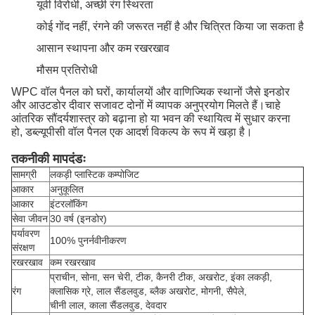
यूवी विरोधी, अच्छी रंग स्थिरता
कोई गोंद नहीं, रंगने की जरूरत नहीं है और चित्रित किया जा सकता है
आसान स्थापना और कम रखरखाव
मौसम प्रतिरोधी
WPC वॉल पैनल को घरों, कार्यालयों और वाणिज्यिक स्थानों जैसे इनडोर
और आउटडोर दीवार सजावट दोनों में व्यापक अनुप्रयोग मिलते हैं।चाहे
आंतरिक सौंदर्यशास्त्र को बढ़ाना हो या भवन की स्थायित्व में सुधार करना
हो, डब्ल्यूपीसी वॉल पैनल एक आदर्श विकल्प के रूप में खड़ा है।
तकनीकी मापदंडः
सामग्री
लकड़ी प्लास्टिक कम्पोजिट
आकार
अनुकूलित
आकार
इंटरलॉकिंग
सेवा जीवन
30 वर्ष (इनडोर)
पर्यावरण
100% पुनर्नवीनीकरण
संरक्षण
रखरखाव
कम रखरखाव
प्राचीन, सोना, सन चेरी, टीक, कैनरी टीक, अखरोट, इंका लकड़ी,
रंग
क्लासिक ग्रे, लाल सैंडलवुड, ब्लैक अखरोट, मोगनी, सैपेले,
चीनी लाल, काला सैंडलवुड, देवदार