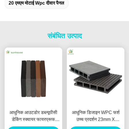
20 एमएम मोटाई Wpc दीवार पैनल
संबंधित उत्पाद
आधुनिक आउटडोर डब्ल्यूपीसी
आधुनिक डिजाइन WPC फर्श
डेकिंग स्क्वायर फायरप्रूफ
उच्च प्रदर्शन 23mm X
वाटरप्रूफ एंटी-स्लिप
146mm मौसम प्रतिरोधी कम