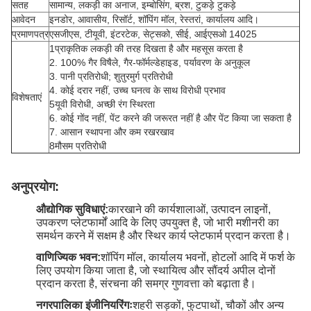
सतह
सामान्य, लकड़ी का अनाज, इम्बोसिंग, ब्रश, टुकड़े टुकड़े
आवेदन
इनडोर, आवासीय, रिसॉर्ट, शॉपिंग मॉल, रेस्तरां, कार्यालय आदि।
प्रमाणपत्र
एसजीएस, टीयूवी, इंटरटेक, सेट्सको, सीई, आईएसओ 14025
1प्राकृतिक लकड़ी की तरह दिखता है और महसूस करता है
2. 100% गैर विषैले, गैर-फॉर्मल्डेहाइड, पर्यावरण के अनुकूल
3. पानी प्रतिरोधी; शुतुरमुर्ग प्रतिरोधी
4. कोई दरार नहीं, उच्च घनत्व के साथ विरोधी प्रभाव
विशेषताएं
5यूवी विरोधी, अच्छी रंग स्थिरता
6. कोई गोंद नहीं, पेंट करने की जरूरत नहीं है और पेंट किया जा सकता है
7. आसान स्थापना और कम रखरखाव
8मौसम प्रतिरोधी
अनुप्रयोग:
औद्योगिक सुविधाएं:
कारखाने की कार्यशालाओं, उत्पादन लाइनों,
उपकरण प्लेटफार्मों आदि के लिए उपयुक्त है, जो भारी मशीनरी का
समर्थन करने में सक्षम है और स्थिर कार्य प्लेटफार्म प्रदान करता है।
वाणिज्यिक भवन:
शॉपिंग मॉल, कार्यालय भवनों, होटलों आदि में फर्श के
लिए उपयोग किया जाता है, जो स्थायित्व और सौंदर्य अपील दोनों
प्रदान करता है, संरचना की समग्र गुणवत्ता को बढ़ाता है।
नगरपालिका इंजीनियरिंगः
शहरी सड़कों, फुटपाथों, चौकों और अन्य