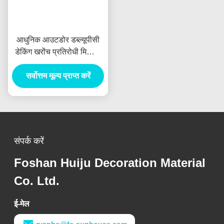
आधुनिक आउटडोर डब्ल्यूपीसी
डेकिंग खरोंच प्रतिरोधी मिश्रित
डेकिंग गार्डन छतों के लिए पथ
जलरोधक विरोधी फिसलने
सर्वोत्तम मूल्य प्राप्त करें
चिकनी ब्रश
संपर्क करें
Foshan Huiju Decoration Material
Co. Ltd.
ई-मेल