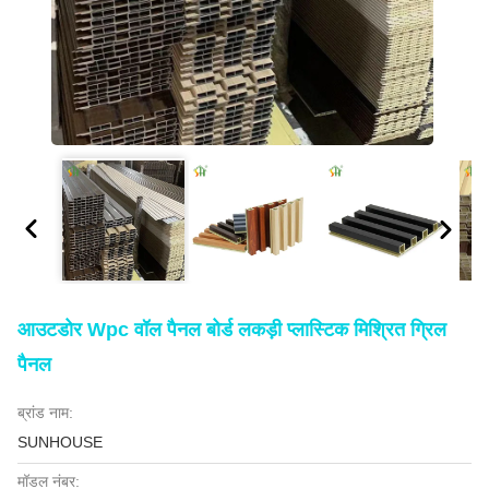
आउटडोर Wpc वॉल पैनल बोर्ड लकड़ी प्लास्टिक मिश्रित ग्रिल
पैनल
ब्रांड नाम:
SUNHOUSE
मॉडल नंबर: