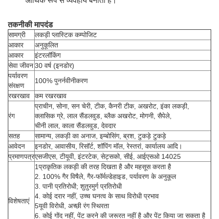
आर्थिक रूप से व्यवहार्य बनाती है।
तकनीकी मापदंड
सामग्री
लकड़ी प्लास्टिक कम्पोजिट
आकार
अनुकूलित
आकार
इंटरलॉकिंग
सेवा जीवन
30 वर्ष (इनडोर)
पर्यावरण
100% पुनर्नवीनीकरण
संरक्षण
रखरखाव
कम रखरखाव
प्राचीन, सोना, सन चेरी, टीक, कैनरी टीक, अखरोट, इंका लकड़ी,
रंग
क्लासिक ग्रे, लाल सैंडलवुड, ब्लैक अखरोट, मोगनी, सैपेले,
चीनी लाल, काला सैंडलवुड, देवदार
सतह
सामान्य, लकड़ी का अनाज, इम्बोसिंग, ब्रश, टुकड़े टुकड़े
आवेदन
इनडोर, आवासीय, रिसॉर्ट, शॉपिंग मॉल, रेस्तरां, कार्यालय आदि।
प्रमाणपत्र
एसजीएस, टीयूवी, इंटरटेक, सेट्सको, सीई, आईएसओ 14025
1प्राकृतिक लकड़ी की तरह दिखता है और महसूस करता है
2. 100% गैर विषैले, गैर-फॉर्मल्डेहाइड, पर्यावरण के अनुकूल
3. पानी प्रतिरोधी; शुतुरमुर्ग प्रतिरोधी
4. कोई दरार नहीं, उच्च घनत्व के साथ विरोधी प्रभाव
विशेषताएं
5यूवी विरोधी, अच्छी रंग स्थिरता
6. कोई गोंद नहीं, पेंट करने की जरूरत नहीं है और पेंट किया जा सकता है