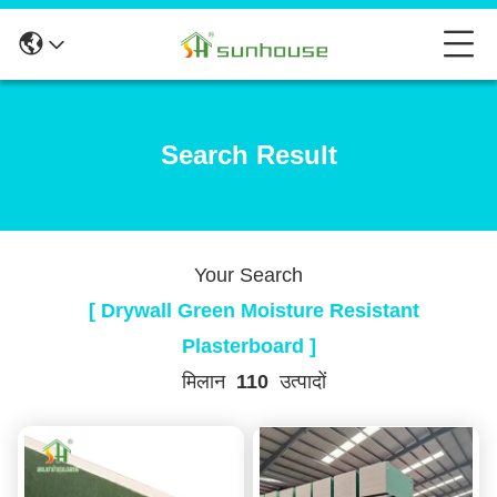
Search Result
Your Search
[ Drywall Green Moisture Resistant
Plasterboard ]
मिलान
110
उत्पादों