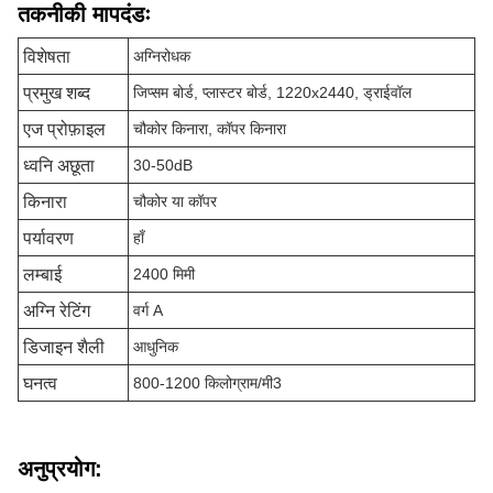
तकनीकी मापदंडः
विशेषता
अग्निरोधक
प्रमुख शब्द
जिप्सम बोर्ड, प्लास्टर बोर्ड, 1220x2440, ड्राईवॉल
एज प्रोफ़ाइल
चौकोर किनारा, कॉपर किनारा
ध्वनि अछूता
30-50dB
किनारा
चौकोर या कॉपर
पर्यावरण
हाँ
लम्बाई
2400 मिमी
अग्नि रेटिंग
वर्ग A
डिजाइन शैली
आधुनिक
घनत्व
800-1200 किलोग्राम/मी3
अनुप्रयोग: