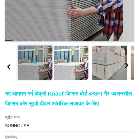
नए आगमन गर्म बिक्री Knauf जिप्सम बोर्ड 4*8Ft गैर-ज्वलनशील
जिप्सम कोर सूखी दीवार आंतरिक सजावट के लिए
ब्रांड नाम:
SUNHOUSE
एमओक्यू: