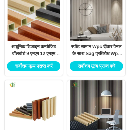
आधुनिक डिजाइन कम्पोजिट
स्पॉट सामान Wpc दीवार पैनल
वॉलबोर्ड 9 एमएम 12 एमएम
के साथ Sag प्रतिरोध Wpc
लकड़ी प्लास्टिक कम्पोजिट
फ्लूटेड दीवार पैनल आंतरिक
सर्वोत्तम मूल्य प्राप्त करें
सर्वोत्तम मूल्य प्राप्त करें
क्लैडिंग Wpc वॉल पैनल
डिजाइन के लिए